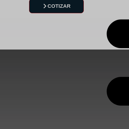
COTIZAR