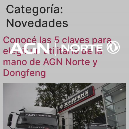
Categoría:
Novedades
Conocé las 5 claves para
elegir un utilitario de la
mano de AGN Norte y
Dongfeng